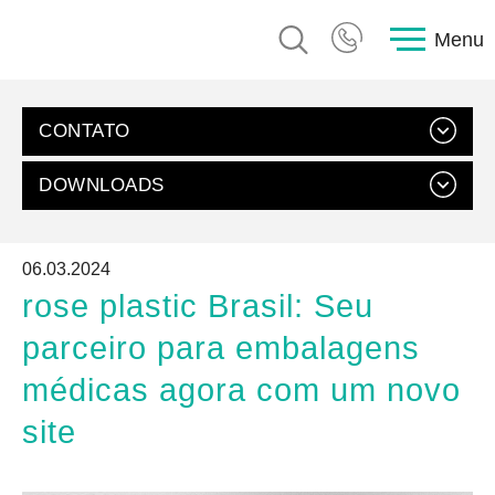
Menu
CONTATO
DOWNLOADS
Catálogo geral
06.03.2024
Download (
5 MB, PDF
)
rose plastic Brasil: Seu
parceiro para embalagens
Contate-nos
SAC, rose plastic Brasil
médicas agora com um novo
Enviar um email
site
+55 (15) 3142-3050