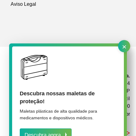
Aviso Legal
×
rose plastic Brasil Embalagens Plásticas Ltda.
Av. Garabed Gananiam 514
CEP 18087-340 Sorocaba SP
Descubra nossas maletas de
Brazil
proteção!
+55 15 3238 1900
Maletas plásticas de alta qualidade para
info@rose-medipack.com.br
medicamentos e dispositivos médicos.
Descubra agora