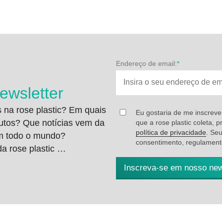
Endereço de email:
*
ewsletter
 na rose plastic? Em quais
Eu gostaria de me inscrever
utos? Que notícias vem da
que a rose plastic coleta, 
política de privacidade
. Se
em todo o mundo?
consentimento, regulamento
a rose plastic …
Inscreva-se em nosso new