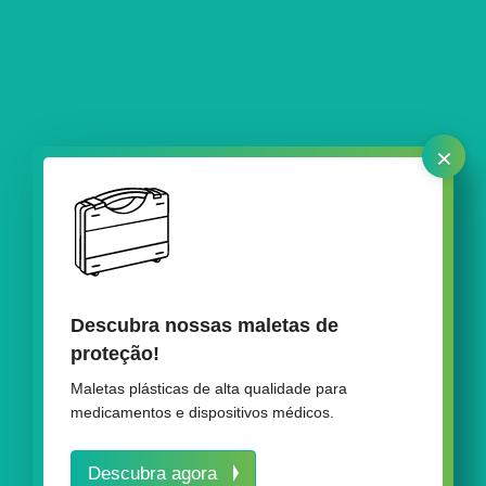
×
Descubra nossas maletas de
Nossas soluções de embalagem para
proteção!
pinos ósseos
Maletas plásticas de alta qualidade para
medicamentos e dispositivos médicos.
Descubra agora