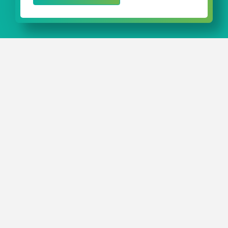
RESUMOS DOS PONTOS ESSENCIAIS
Nossas soluções de embalagem inovadoras protegem
pinos ósseos durante o armazenamento e o transporte.
Nossa embalagem
TipTube
mantém os pinos ósseos
fixados com segurança em uma posição flutuante.
Fique à vontade para ligar diretamente para nós ou
enviar uma mensagem.
Será um prazer aconselhar você sobre a
solução de
embalagem personalizada
ideal para os seus produtos.
CONTATO