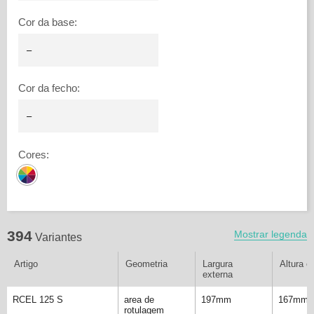
Cor da base
:
Cor da fecho
:
Cores
:
394
Mostrar legenda
Variantes
Artigo
Geometria
Largura
Altura e
externa
RCEL 125 S
area de
197mm
167mm
rotulagem