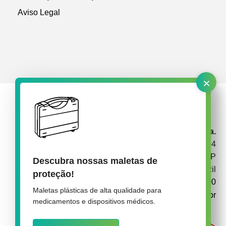
Aviso Legal
×
rose plastic Brasil Embalagens Plásticas Ltda.
Av. Garabed Gananiam 514
CEP 18087-340 Sorocaba SP
Descubra nossas maletas de
Brazil
proteção!
+55 15 3238 1900
Maletas plásticas de alta qualidade para
info@rose-medipack.com.br
medicamentos e dispositivos médicos.