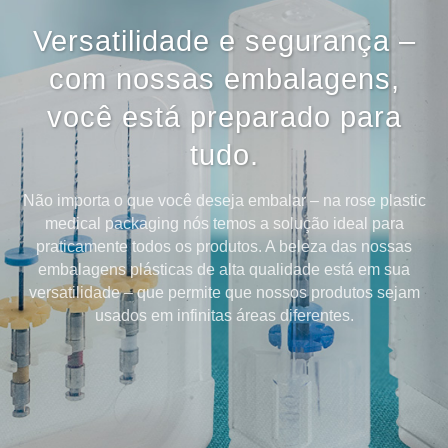
Versatilidade e segurança –
com nossas embalagens,
você está preparado para
tudo.
Não importa o que você deseja embalar – na rose plastic
medical packaging nós temos a solução ideal para
praticamente todos os produtos. A beleza das nossas
embalagens plásticas de alta qualidade está em sua
versatilidade – que permite que nossos produtos sejam
usados em infinitas áreas diferentes.