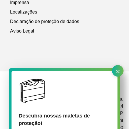
Imprensa
Localizações
Declaração de proteção de dados
Aviso Legal
×
rose plastic Brasil Embalagens Plásticas Ltda.
Av. Garabed Gananiam 514
CEP 18087-340 Sorocaba SP
Descubra nossas maletas de
Brazil
proteção!
+55 15 3238 1900