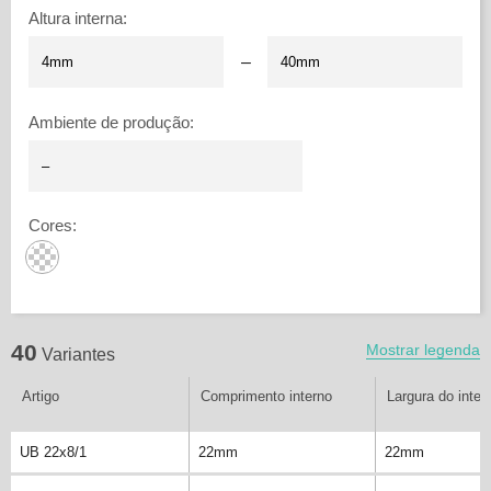
Altura interna
:
–
Ambiente de produção
:
Cores
:
40
Mostrar legenda
Variantes
Artigo
Comprimento interno
Largura do inter
UB 22x8/1
22mm
22mm