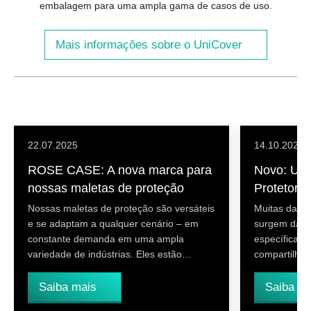
embalagem para uma ampla gama de casos de uso.
Mais informações sobre o UniCover
22.07.2025
14.10.2024
ROSE CASE: A nova marca para
Novo: Uni
nossas maletas de proteção
Protetora 
Nossas maletas de proteção são versáteis
Muitas das 
e se adaptam a qualquer cenário – em
surgem das n
constante demanda em uma ampla
específicas 
variedade de indústrias. Eles estão…
compartilha
Saiba mais
Saiba m