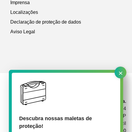
Imprensa
Localizações
Declaração de proteção de dados
Aviso Legal
×
rose plastic Brasil Embalagens Plásticas Ltda.
Av. Garabed Gananiam 514
CEP 18087-340 Sorocaba SP
Descubra nossas maletas de
Brazil
proteção!
+55 15 3238 1900