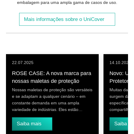
embalagem para uma ampla gama de casos de uso.
Mais informações sobre o UniCover
22.07.2025
14.10.2024
ROSE CASE: A nova marca para
Novo: Uni
nossas maletas de proteção
Protetora 
Nossas maletas de proteção são versáteis
Muitas das 
e se adaptam a qualquer cenário – em
surgem das n
constante demanda em uma ampla
específicas 
variedade de indústrias. Eles estão…
compartilha
Saiba mais
Saiba m