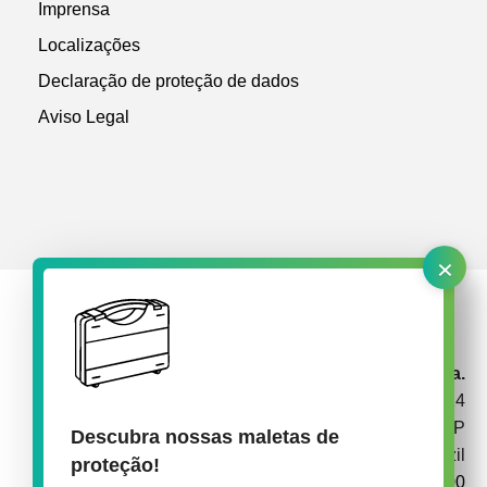
Imprensa
Localizações
Declaração de proteção de dados
Aviso Legal
×
rose plastic Brasil Embalagens Plásticas Ltda.
Av. Garabed Gananiam 514
CEP 18087-340 Sorocaba SP
Descubra nossas maletas de
Brazil
proteção!
+55 15 3238 1900